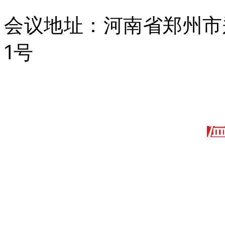
会
议
地
址
：
河
南
省
郑
州
市
1
号