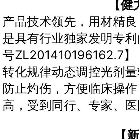
【
健
产
品
技
术
领
先
，
用
材
精
良
是
具
有
行
业
独
家
发
明
专
利
号
Z
L
2
0
1
4
1
0
1
9
6
1
6
2
.
7
】
转
化
规
律
动
态
调
控
光
剂
量
防
止
灼
伤
，
方
便
临
床
操
作
高
，
受
到
同
行
、
专
家
、
医
【