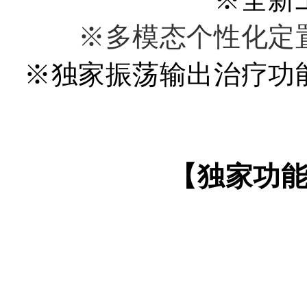
※
多
模
态
个
性
化
定
※
独
家
振
荡
输
出
治
疗
功
【
独
家
功