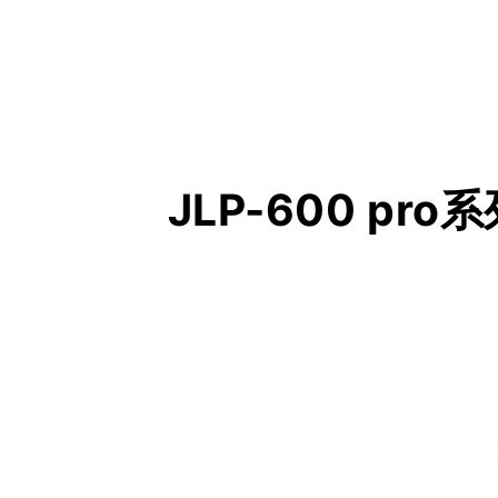
J
L
P
-
6
0
0
p
r
o
系