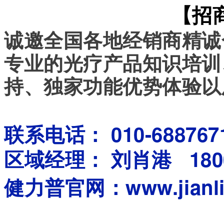
【
招
诚
邀
全
国
各
地
经
销
商
精
诚
专
业
的
光
疗
产
品
知
识
培
训
持
、
独
家
功
能
优
势
体
验
以
联
系
电
话
：
0
1
0
-
6
8
8
7
6
7
区
域
经
理
：
刘
肖
港
1
8
0
健
力
普
官
网
：
w
w
w
.
j
i
a
n
l