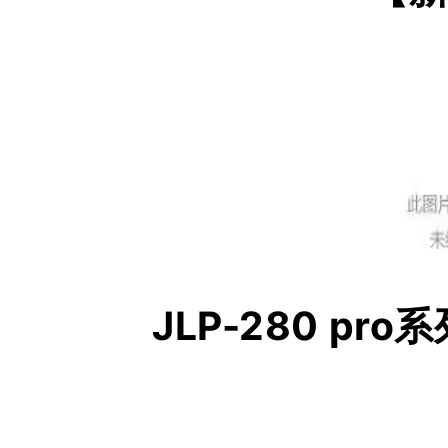
J
L
P
-
2
8
0
p
r
o
系